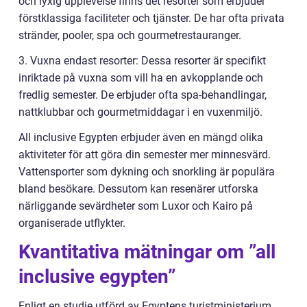
och lyxig upplevelse finns det resorter som erbjuder
förstklassiga faciliteter och tjänster. De har ofta privata
stränder, pooler, spa och gourmetrestauranger.
3. Vuxna endast resorter: Dessa resorter är specifikt
inriktade på vuxna som vill ha en avkopplande och
fredlig semester. De erbjuder ofta spa-behandlingar,
nattklubbar och gourmetmiddagar i en vuxenmiljö.
All inclusive Egypten erbjuder även en mängd olika
aktiviteter för att göra din semester mer minnesvärd.
Vattensporter som dykning och snorkling är populära
bland besökare. Dessutom kan resenärer utforska
närliggande sevärdheter som Luxor och Kairo på
organiserade utflykter.
Kvantitativa mätningar om ”all
inclusive egypten”
Enligt en studie utförd av Egyptens turistministerium