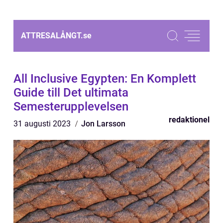
ATTRESALÅNGT.
se
All Inclusive Egypten: En Komplett
Guide till Det ultimata
Semesterupplevelsen
redaktionel
31 augusti 2023
Jon Larsson