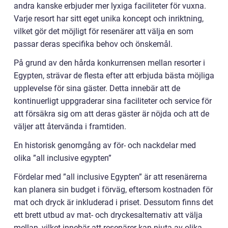
andra kanske erbjuder mer lyxiga faciliteter för vuxna.
Varje resort har sitt eget unika koncept och inriktning,
vilket gör det möjligt för resenärer att välja en som
passar deras specifika behov och önskemål.
På grund av den hårda konkurrensen mellan resorter i
Egypten, strävar de flesta efter att erbjuda bästa möjliga
upplevelse för sina gäster. Detta innebär att de
kontinuerligt uppgraderar sina faciliteter och service för
att försäkra sig om att deras gäster är nöjda och att de
väljer att återvända i framtiden.
En historisk genomgång av för- och nackdelar med
olika ”all inclusive egypten”
Fördelar med ”all inclusive Egypten” är att resenärerna
kan planera sin budget i förväg, eftersom kostnaden för
mat och dryck är inkluderad i priset. Dessutom finns det
ett brett utbud av mat- och dryckesalternativ att välja
mellan, vilket innebär att resenärer kan njuta av olika