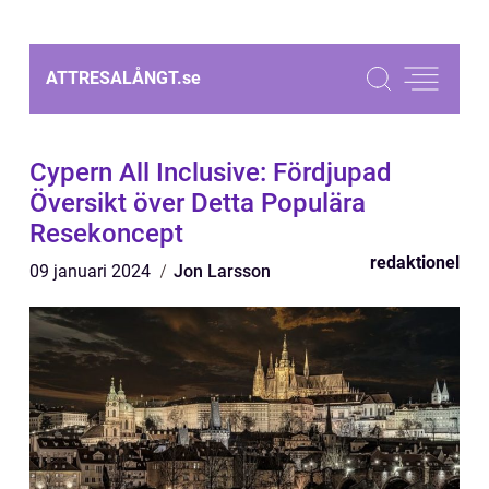
ATTRESALÅNGT.
se
Cypern All Inclusive: Fördjupad
Översikt över Detta Populära
Resekoncept
redaktionel
09 januari 2024
Jon Larsson