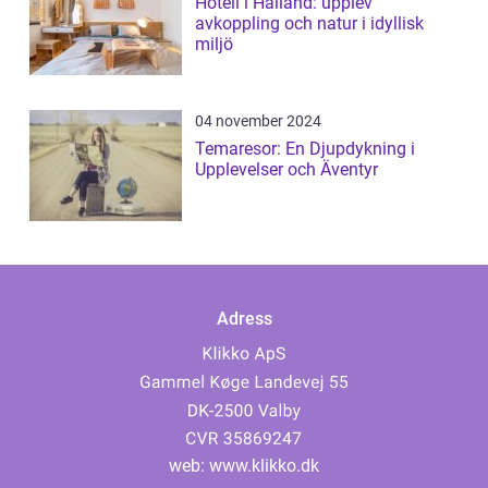
Hotell i Halland: upplev
avkoppling och natur i idyllisk
miljö
04 november 2024
Temaresor: En Djupdykning i
Upplevelser och Äventyr
Adress
web:
www.klikko.dk