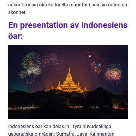
är känt för sin rika kulturella mångfald och sin naturliga
skönhet.
En presentation av Indonesiens
öar:
Indonesiens öar kan delas in i fyra huvudsakliga
geografiska områden: Sumatra, Java, Kalimantan