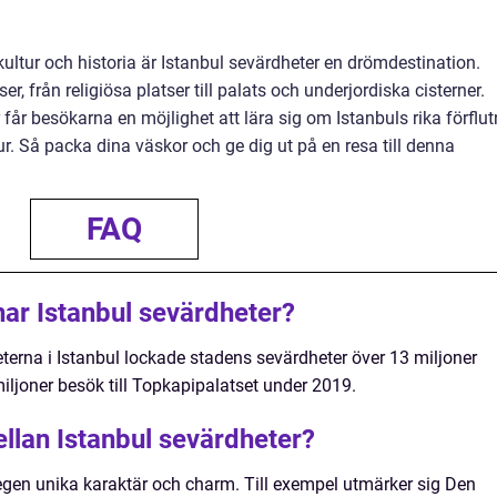
ultur och historia är Istanbul sevärdheter en drömdestination.
r, från religiösa platser till palats och underjordiska cisterner.
år besökarna en möjlighet att lära sig om Istanbuls rika förflu
ur. Så packa dina väskor och ge dig ut på en resa till denna
FAQ
ar Istanbul sevärdheter?
heterna i Istanbul lockade stadens sevärdheter över 13 miljoner
miljoner besök till Topkapipalatset under 2019.
ellan Istanbul sevärdheter?
 egen unika karaktär och charm. Till exempel utmärker sig Den