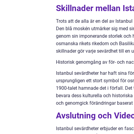
Skillnader mellan Is
Trots att de alla är en del av Istanbu
Den blå moskén utmärker sig med si
genom sin imponerande storlek och his
osmanska rikets rikedom och Basilik
skillnader gör varje sevärdhet till en
Historisk genomgång av för- och nac
Istanbul sevärdheter har haft sina fö
ursprungligen ett stort symbol för os
1900-talet hamnade det i förfall. De
bevara dess kulturella och historis
och genomgick förändringar baserat p
Avslutning och Video
Istanbul sevärdheter erbjuder en fasc