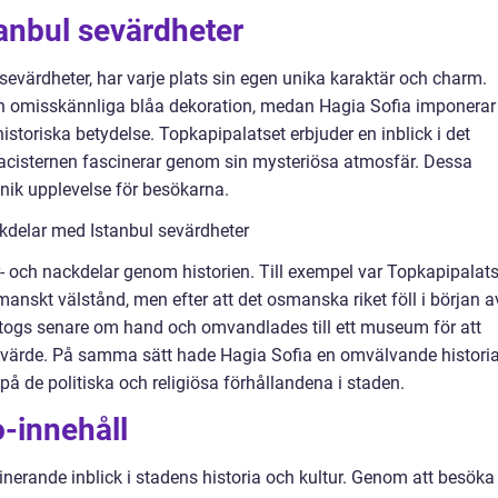
tanbul sevärdheter
l sevärdheter, har varje plats sin egen unika karaktär och charm.
n omisskännliga blåa dekoration, medan Hagia Sofia imponerar
toriska betydelse. Topkapipalatset erbjuder en inblick i det
acisternen fascinerar genom sin mysteriösa atmosfär. Dessa
 unik upplevelse för besökarna.
kdelar med Istanbul sevärdheter
r- och nackdelar genom historien. Till exempel var Topkapipalats
manskt välstånd, men efter att det osmanska riket föll i början a
t togs senare om hand och omvandlades till ett museum för att
ka värde. På samma sätt hade Hagia Sofia en omvälvande histori
å de politiska och religiösa förhållandena i staden.
-innehåll
inerande inblick i stadens historia och kultur. Genom att besöka