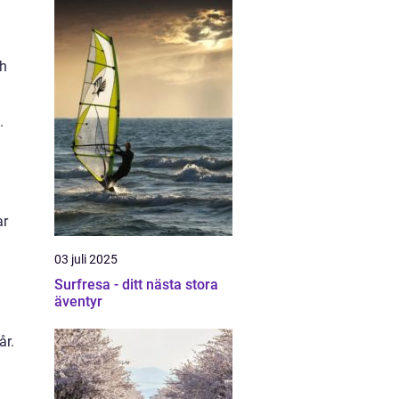
ch
.
ar
03 juli 2025
Surfresa - ditt nästa stora
äventyr
år.