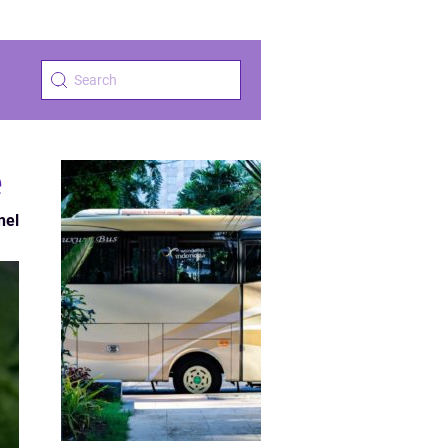
e
nel