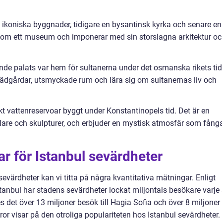
 ikoniska byggnader, tidigare en bysantinsk kyrka och senare en
om ett museum och imponerar med sin storslagna arkitektur o
de palats var hem för sultanerna under det osmanska rikets tid
rädgårdar, utsmyckade rum och lära sig om sultanernas liv och
skt vattenreservoar byggt under Konstantinopels tid. Det är en
lare och skulpturer, och erbjuder en mystisk atmosfär som fång
ar för Istanbul sevärdheter
sevärdheter kan vi titta på några kvantitativa mätningar. Enligt
stanbul har stadens sevärdheter lockat miljontals besökare varje 
s det över 13 miljoner besök till Hagia Sofia och över 8 miljoner
ror visar på den otroliga populariteten hos Istanbul sevärdheter.