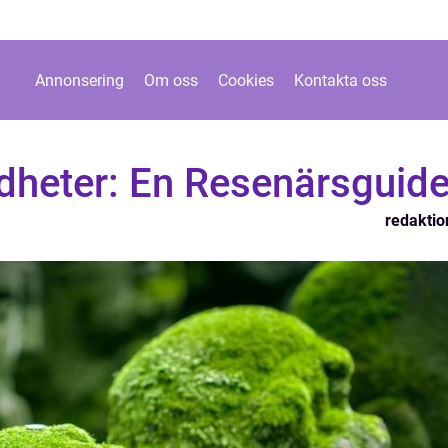
Annonsering
Om oss
Cookies
Kontakta oss
rdheter: En Resenärsguid
redaktio