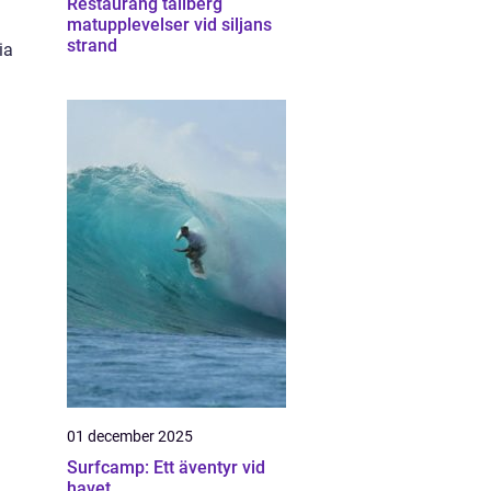
Restaurang tällberg
matupplevelser vid siljans
strand
ia
01 december 2025
Surfcamp: Ett äventyr vid
havet