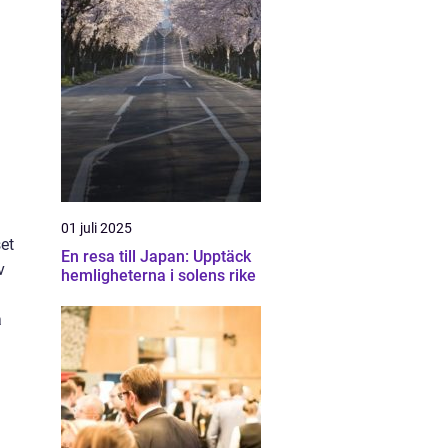
01 juli 2025
et
En resa till Japan: Upptäck
v
hemligheterna i solens rike
a