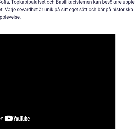
ofia, Topkapipalatset och Basilikacisternen kan besökare uppl
. Varje sevärdhet är unik på sitt eget sätt och bär på historiska
pplevelse.