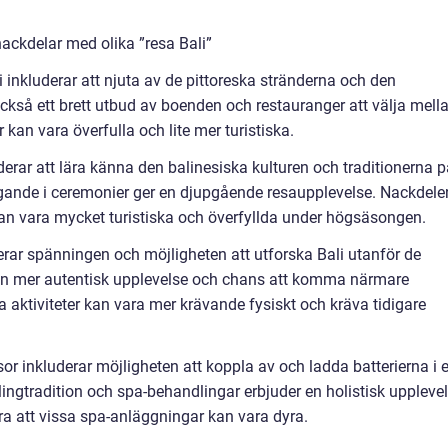
ackdelar med olika ”resa Bali”
 inkluderar att njuta av de pittoreska stränderna och den
kså ett brett utbud av boenden och restauranger att välja mella
kan vara överfulla och lite mer turistiska.
derar att lära känna den balinesiska kulturen och traditionerna 
agande i ceremonier ger en djupgående resaupplevelse. Nackdele
 kan vara mycket turistiska och överfyllda under högsäsongen.
rar spänningen och möjligheten att utforska Bali utanför de
r en mer autentisk upplevelse och chans att komma närmare
a aktiviteter kan vara mer krävande fysiskt och kräva tidigare
r inkluderar möjligheten att koppla av och ladda batterierna i 
alingtradition och spa-behandlingar erbjuder en holistisk uppleve
ra att vissa spa-anläggningar kan vara dyra.