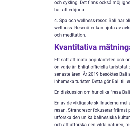
och cykling. Det finns också möjlighe
har att erbjuda.
4. Spa och wellness-resor: Bali har b
wellness. Resenärer kan njuta av av
och meditation.
Kvantitativa mätning
Ett sätt att mäta populariteten och o
ön varje år. Enligt officiella turistst
senaste åren. År 2019 besöktes Bali a
inhemska turister. Detta gör Bali till
En diskussion om hur olika ”resa Bali”
En av de viktigaste skillnaderna mella
resan. Strandresor fokuserar främst p
utforska den unika balinesiska kultur
och att utforska den vilda naturen, 