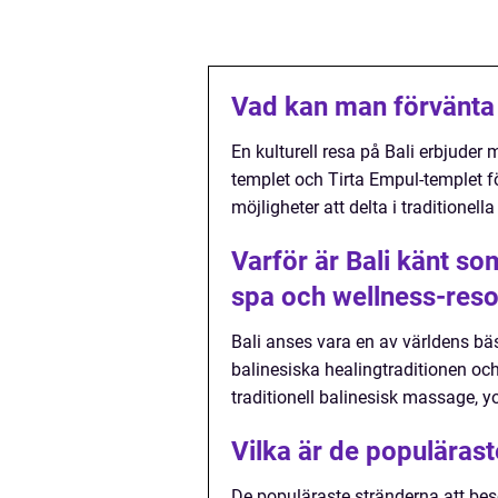
Vad kan man förvänta s
En kulturell resa på Bali erbjuder
templet och Tirta Empul-templet f
möjligheter att delta i traditione
Varför är Bali känt so
spa och wellness-reso
Bali anses vara en av världens bä
balinesiska healingtraditionen o
traditionell balinesisk massage, 
Vilka är de populärast
De populäraste stränderna att be