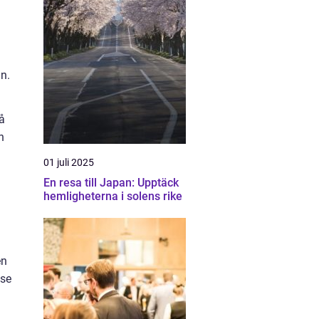
n.
på
n
01 juli 2025
En resa till Japan: Upptäck
hemligheterna i solens rike
en
lse