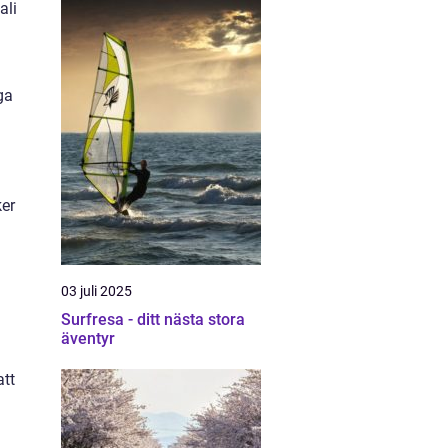
ali
ga
ker
03 juli 2025
Surfresa - ditt nästa stora
äventyr
att