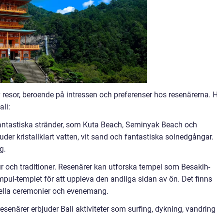
v resor, beroende på intressen och preferenser hos resenärerna. 
ali:
a fantastiska stränder, som Kuta Beach, Seminyak Beach och
er kristallklart vatten, vit sand och fantastiska solnedgångar.
g.
ultur och traditioner. Resenärer kan utforska tempel som Besakih-
mpul-templet för att uppleva den andliga sidan av ön. Det finns
onella ceremonier och evenemang.
esenärer erbjuder Bali aktiviteter som surfing, dykning, vandring