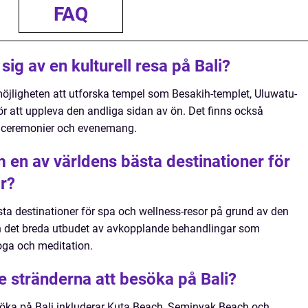
FAQ
ig av en kulturell resa på Bali?
 möjligheten att utforska tempel som Besakih-templet, Uluwatu-
ör att uppleva den andliga sidan av ön. Det finns också
lla ceremonier och evenemang.
m en av världens bästa destinationer för
r?
sta destinationer för spa och wellness-resor på grund av den
ch det breda utbudet av avkopplande behandlingar som
yoga och meditation.
e stränderna att besöka på Bali?
söka på Bali inkluderar Kuta Beach, Seminyak Beach och