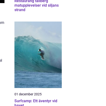
Restaurang tällberg
matupplevelser vid siljans
strand
som
el
01 december 2025
Surfcamp: Ett äventyr vid
havet