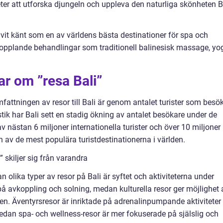
ter att utforska djungeln och uppleva den naturliga skönheten B
livit känt som en av världens bästa destinationer för spa och
kopplande behandlingar som traditionell balinesisk massage, yo
ar om ”resa Bali”
mfattningen av resor till Bali är genom antalet turister som besö
atistik har Bali sett en stadig ökning av antalet besökare under de
v nästan 6 miljoner internationella turister och över 10 miljoner
 en av de mest populära turistdestinationerna i världen.
 skiljer sig från varandra
n olika typer av resor på Bali är syftet och aktiviteterna under
å avkoppling och solning, medan kulturella resor ger möjlighet 
en. Äventyrsresor är inriktade på adrenalinpumpande aktiviteter
medan spa- och wellness-resor är mer fokuserade på själslig och