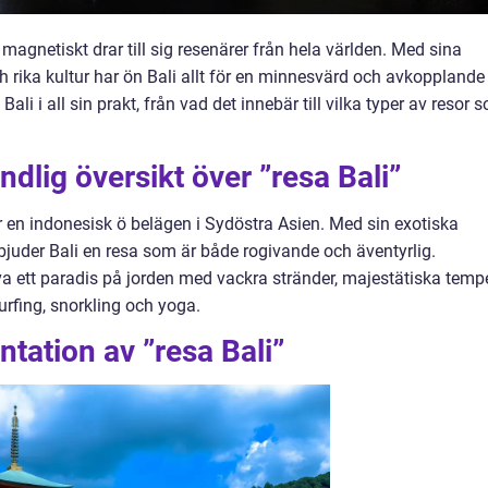
magnetiskt drar till sig resenärer från hela världen. Med sina
ch rika kultur har ön Bali allt för en minnesvärd och avkopplande
ali i all sin prakt, från vad det innebär till vilka typer av resor 
dlig översikt över ”resa Bali”
 en indonesisk ö belägen i Sydöstra Asien. Med sin exotiska
juder Bali en resa som är både rogivande och äventyrlig.
va ett paradis på jorden med vackra stränder, majestätiska temp
urfing, snorkling och yoga.
tation av ”resa Bali”