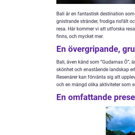
Bali är en fantastisk destination som 
gnistrande stränder, frodiga risfält o
resa. Här kommer vi att utforska resa B
finns, och mycket mer.
En övergripande, grun
Bali, även känd som ”Gudarnas Ö”, är
skönhet och enastående landskap erb
Resenärer kan förvänta sig att upple
och en mängd olika aktiviteter som s
En omfattande presen