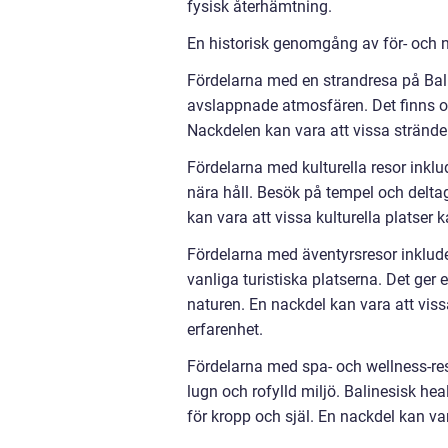
fysisk återhämtning.
En historisk genomgång av för- och n
Fördelarna med en strandresa på Bali
avslappnade atmosfären. Det finns oc
Nackdelen kan vara att vissa stränder 
Fördelarna med kulturella resor inklu
nära håll. Besök på tempel och delt
kan vara att vissa kulturella platser
Fördelarna med äventyrsresor inklude
vanliga turistiska platserna. Det ge
naturen. En nackdel kan vara att viss
erfarenhet.
Fördelarna med spa- och wellness-reso
lugn och rofylld miljö. Balinesisk he
för kropp och själ. En nackdel kan va