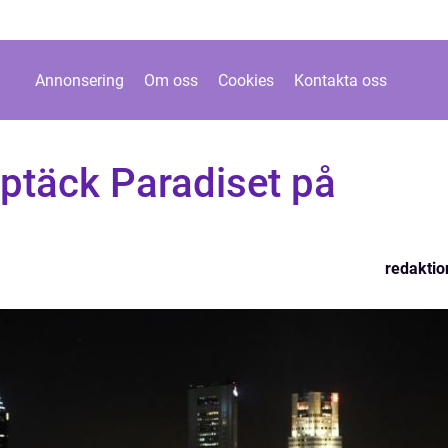
Annonsering
Om oss
Cookies
Kontakta oss
pptäck Paradiset på
redaktio