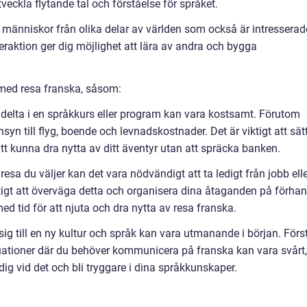
tveckla flytande tal och förståelse för språket.
a människor från olika delar av världen som också är intresserad
eraktion ger dig möjlighet att lära av andra och bygga
 med resa franska, såsom:
ch delta i en språkkurs eller program kan vara kostsamt. Förutom
yn till flyg, boende och levnadskostnader. Det är viktigt att sät
t kunna dra nytta av ditt äventyr utan att spräcka banken.
esa du väljer kan det vara nödvändigt att ta ledigt från jobb ell
ktigt att överväga detta och organisera dina åtaganden på förha
 med tid för att njuta och dra nytta av resa franska.
sig till en ny kultur och språk kan vara utmanande i början. Förs
tuationer där du behöver kommunicera på franska kan vara svårt,
g vid det och bli tryggare i dina språkkunskaper.