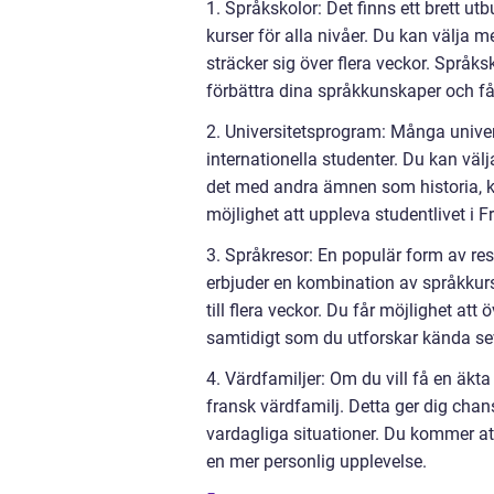
1. Språkskolor: Det finns ett brett ut
kurser för alla nivåer. Du kan välja 
sträcker sig över flera veckor. Språksk
förbättra dina språkkunskaper och få 
2. Universitetsprogram: Många univer
internationella studenter. Du kan vä
det med andra ämnen som historia, kon
möjlighet att uppleva studentlivet i 
3. Språkresor: En populär form av res
erbjuder en kombination av språkkurse
till flera veckor. Du får möjlighet a
samtidigt som du utforskar kända sev
4. Värdfamiljer: Om du vill få en äkt
fransk värdfamilj. Detta ger dig chans
vardagliga situationer. Du kommer at
en mer personlig upplevelse.