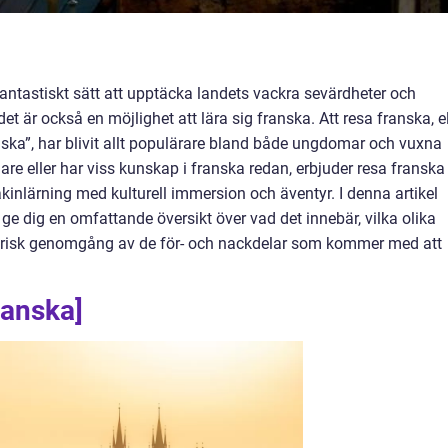
tt fantastiskt sätt att upptäcka landets vackra sevärdheter och
 är också en möjlighet att lära sig franska. Att resa franska, el
franska”, har blivit allt populärare bland både ungdomar och vuxna
are eller har viss kunskap i franska redan, erbjuder resa franska
inlärning med kulturell immersion och äventyr. I denna artikel
e dig en omfattande översikt över vad det innebär, vilka olika
storisk genomgång av de för- och nackdelar som kommer med att
ranska]