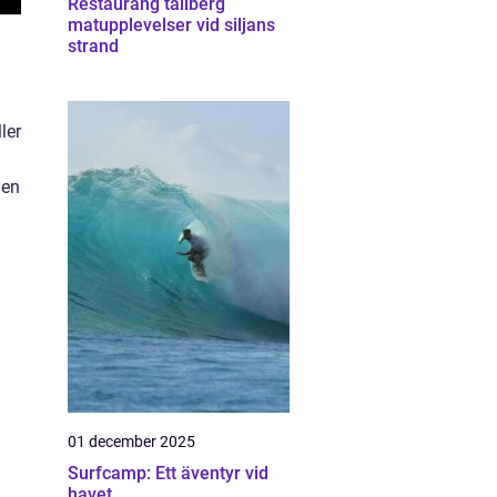
Restaurang tällberg
matupplevelser vid siljans
strand
ler
 en
01 december 2025
Surfcamp: Ett äventyr vid
havet