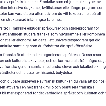
bud av språkskolor i hela Frankrike som erbjuder olika typer av
mellan intensiva dagkurser, kvällskurser eller längre program som
olor kan vara ett bra alternativ om du vill fokusera helt på att
en strukturerad inlärningserfarenhet.
sitet i Frankrike erbjuder språkkurser och studieprogram för
lja att antingen studera franska som huvudämne eller kombinera
st eller ekonomi. Att delta i ett universitetsprogram ger dig
Frankrike samtidigt som du förbättrar din språkförståelse.
a franska är att delta i en organiserad språkresa. Dessa resor
r och kulturella aktiviteter, och de kan vara allt från några dag
tt öva franska genom samtal med andra elever och lokalbefolknin
ärdheter och platser av historisk betydelse.
a och djupare upplevelse av fransk kultur kan du välja att bo hos
en att vara i en helt fransk miljö och praktisera franska i
t bli mer exponerad för det vardagliga språket och kulturen och 