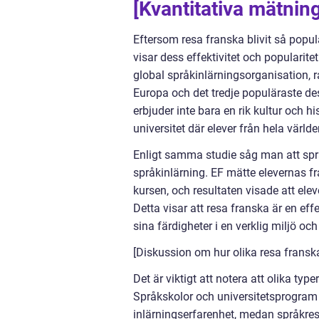
[Kvantitativa mätnin
Eftersom resa franska blivit så popul
visar dess effektivitet och popularite
global språkinlärningsorganisation, 
Europa och det tredje populäraste des
erbjuder inte bara en rik kultur och 
universitet där elever från hela värld
Enligt samma studie såg man att språk
språkinlärning. EF mätte elevernas f
kursen, och resultaten visade att ele
Detta visar att resa franska är en ef
sina färdigheter i en verklig miljö o
[Diskussion om hur olika resa franska
Det är viktigt att notera att olika typ
Språkskolor och universitetsprogram 
inlärningserfarenhet, medan språkreso