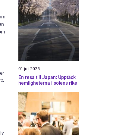
som
en
nom
01 juli 2025
er
En resa till Japan: Upptäck
0%.
hemligheterna i solens rike
iv