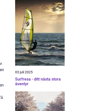
ar
gen
03 juli 2025
Surfresa - ditt nästa stora
äventyr
 en
få