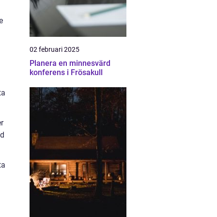
e
02 februari 2025
Planera en minnesvärd
konferens i Frösakull
ta
er
nd
ta