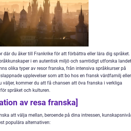
är du åker till Frankrike för att förbättra eller lära dig språket.
språkkunskaper i en autentisk miljö och samtidigt utforska lande
finns olika typer av resor franska, från intensiva språkkurser på
avslappnade upplevelser som att bo hos en fransk värdfamilj eller
u väljer, kommer du att få chansen att öva franska i verkliga
 för språket och kulturen.
tion av resa franska]
franska att välja mellan, beroende på dina intressen, kunskapsnivå
t populära alternativen: