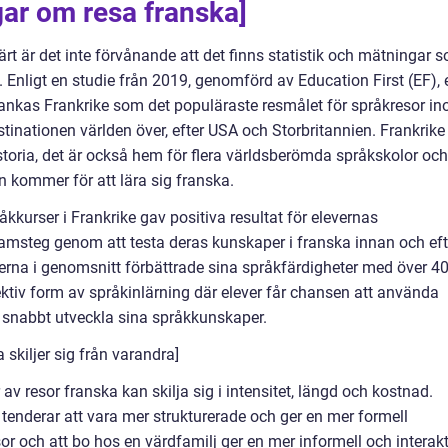
gar om resa franska]
ärt är det inte förvånande att det finns statistik och mätningar 
t. Enligt en studie från 2019, genomförd av Education First (EF), 
rankas Frankrike som det populäraste resmålet för språkresor i
tinationen världen över, efter USA och Storbritannien. Frankrike
historia, det är också hem för flera världsberömda språkskolor och
en kommer för att lära sig franska.
kurser i Frankrike gav positiva resultat för elevernas
ramsteg genom att testa deras kunskaper i franska innan och eft
verna i genomsnitt förbättrade sina språkfärdigheter med över 4
fektiv form av språkinlärning där elever får chansen att använda
ch snabbt utveckla sina språkkunskaper.
 skiljer sig från varandra]
er av resor franska kan skilja sig i intensitet, längd och kostnad.
tenderar att vara mer strukturerade och ger en mer formell
r och att bo hos en värdfamilj ger en mer informell och interakt