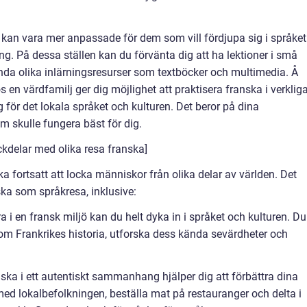
kan vara mer anpassade för dem som vill fördjupa sig i språket
ng. På dessa ställen kan du förvänta dig att ha lektioner i små
da olika inlärningsresurser som textböcker och multimedia. Å
 en värdfamilj ger dig möjlighet att praktisera franska i verklig
 för det lokala språket och kulturen. Det beror på dina
m skulle fungera bäst för dig.
kdelar med olika resa franska]
a fortsatt att locka människor från olika delar av världen. Det
ska som språkresa, inklusive:
a i en fransk miljö kan du helt dyka in i språket och kulturen. Du
 om Frankrikes historia, utforska dess kända sevärdheter och
anska i ett autentiskt sammanhang hjälper dig att förbättra dina
d lokalbefolkningen, beställa mat på restauranger och delta i