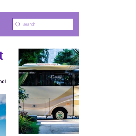
t
nel