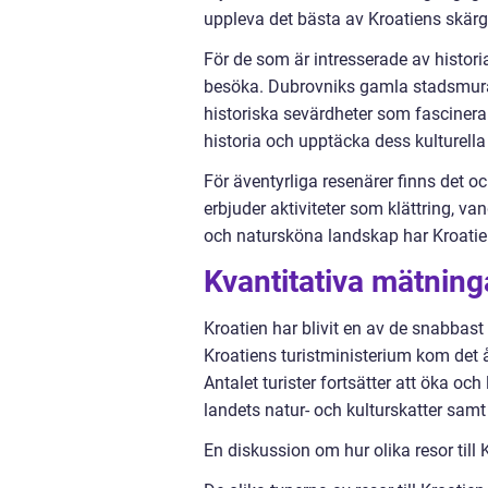
uppleva det bästa av Kroatiens skärg
För de som är intresserade av histori
besöka. Dubrovniks gamla stadsmurar
historiska sevärdheter som fascinerar
historia och upptäcka dess kulturella 
För äventyrliga resenärer finns det o
erbjuder aktiviteter som klättring, va
och natursköna landskap har Kroatien
Kvantitativa mätninga
Kroatien har blivit en av de snabbast 
Kroatiens turistministerium kom det år
Antalet turister fortsätter att öka och 
landets natur- och kulturskatter samt 
En diskussion om hur olika resor till 