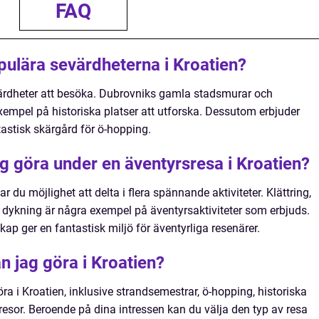
FAQ
pulära sevärdheterna i Kroatien?
ärdheter att besöka. Dubrovniks gamla stadsmurar och
 exempel på historiska platser att utforska. Dessutom erbjuder
tastisk skärgård för ö-hopping.
jag göra under en äventyrsresa i Kroatien?
r du möjlighet att delta i flera spännande aktiviteter. Klättring,
h dykning är några exempel på äventyrsaktiviteter som erbjuds.
ap ger en fantastisk miljö för äventyrliga resenärer.
an jag göra i Kroatien?
göra i Kroatien, inklusive strandsemestrar, ö-hopping, historiska
resor. Beroende på dina intressen kan du välja den typ av resa