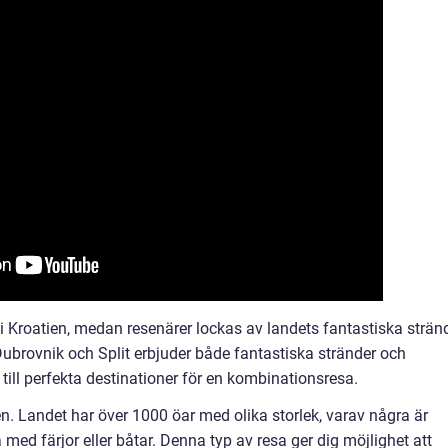
 Kroatien, medan resenärer lockas av landets fantastiska strän
Dubrovnik och Split erbjuder både fantastiska stränder och
 till perfekta destinationer för en kombinationsresa.
n. Landet har över 1000 öar med olika storlek, varav några är
med färjor eller båtar. Denna typ av resa ger dig möjlighet att