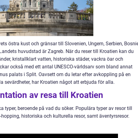
ets östra kust och gränsar till Slovenien, Ungern, Serbien, Bosni
ndets huvudstad är Zagreb. När du reser till Kroatien kan du
nder, kristallklart vatten, historiska städer, vackra öar och
ockar också med ett antal UNESCO-världsarv som bland annat
us palats i Split. Oavsett om du letar efter avkoppling på en
lla sevärdheter, har Kroatien något att erbjuda för alla.
ation av resa till Kroatien
ika typer, beroende på vad du söker. Populära typer av resor till
-hopping, historiska och kulturella resor, samt äventyrsresor.