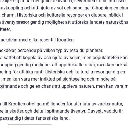
skiljer sig åt när det gäller aktiviteter, sevärdheter och intressen.
avkoppling och att njuta av sol och sand, ger ö-hopping en cha
 charm. Historiska och kulturella resor ger en djupare inblick i
n äventyrsresor ger dig möjlighet att utforska landets naturskön
teter.
ckdelar med olika resor till Kroatien
nackdelar, beroende på vilken typ av resa du planerar.
a sättet att koppla av och njuta av solen, men populariteten kan
Ö-hopping ger dig möjlighet att upptäcka flera öar, men kan också
ing för att åka runt. Historiska och kulturella resor ger dig en
ia, men kan vara mer inriktad på sightseeing och mindre på
spännande och ge en chans att uppleva naturen, men kan vara 
ll Kroatien otroliga möjligheter för att njuta av vacker natur,
rella skatter, och delta i spännande äventyr. Oavsett vad du är
passar dig i detta fantastiska land.