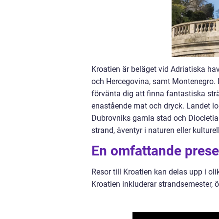
Kroatien är beläget vid Adriatiska hav
och Hercegovina, samt Montenegro. La
förvänta dig att finna fantastiska strä
enastående mat och dryck. Landet l
Dubrovniks gamla stad och Diocletian
strand, äventyr i naturen eller kulture
En omfattande present
Resor till Kroatien kan delas upp i ol
Kroatien inkluderar strandsemester, ö