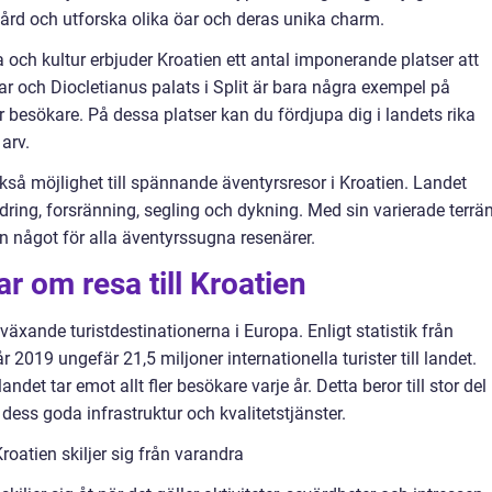
ård och utforska olika öar och deras unika charm.
a och kultur erbjuder Kroatien ett antal imponerande platser att
 och Diocletianus palats i Split är bara några exempel på
 besökare. På dessa platser kan du fördjupa dig i landets rika
arv.
ckså möjlighet till spännande äventyrsresor i Kroatien. Landet
ndring, forsränning, segling och dykning. Med sin varierade terrä
 något för alla äventyrssugna resenärer.
r om resa till Kroatien
växande turistdestinationerna i Europa. Enligt statistik från
 2019 ungefär 21,5 miljoner internationella turister till landet.
landet tar emot allt fler besökare varje år. Detta beror till stor del
dess goda infrastruktur och kvalitetstjänster.
Kroatien skiljer sig från varandra