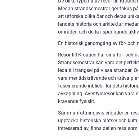
De olika typerna av resor till Kroatien 
Medan strandsemestrar ger fokus på 
att utforska olika öar och deras unika
landets historia och arkitektur, meda
områden och delta i spännande aktivi
En historisk genomgång av för- och na
Resor till Kroatien har sina för- och 
Strandsemestrar kan vara det perfekt
leda till trängsel på vissa stränder. 
vara mer tidskrävande och kräva planer
fascinerande inblick i landets histor
avkoppling. Äventyrsresor kan vara 
krävande fysiskt.
Sammanfattningsvis erbjuder en resa ti
upptäcka historiska platser och kultu
intresserad av, finns det en resa som 