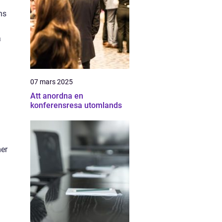
ns
a
07 mars 2025
Att anordna en
konferensresa utomlands
mer