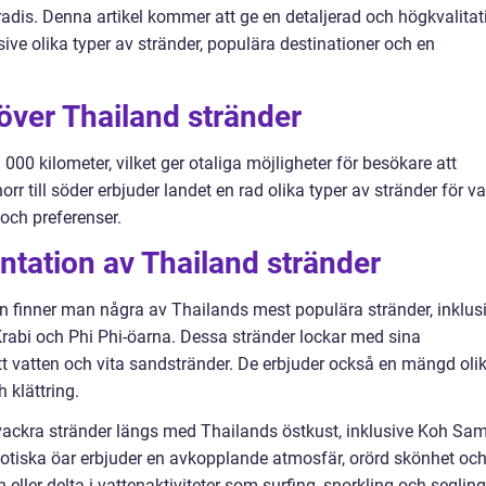
dis. Denna artikel kommer att ge en detaljerad och högkvalitat
sive olika typer av stränder, populära destinationer och en
 över Thailand stränder
000 kilometer, vilket ger otaliga möjligheter för besökare att
rr till söder erbjuder landet en rad olika typer av stränder för va
 och preferenser.
tation av Thailand stränder
n finner man några av Thailands mest populära stränder, inklus
rabi och Phi Phi-öarna. Dessa stränder lockar med sina
tt vatten och vita sandstränder. De erbjuder också en mängd oli
 klättring.
 vackra stränder längs med Thailands östkust, inklusive Koh Sam
tiska öar erbjuder en avkopplande atmosfär, orörd skönhet oc
eller delta i vattenaktiviteter som surfing, snorkling och segling