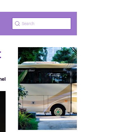
t
nel