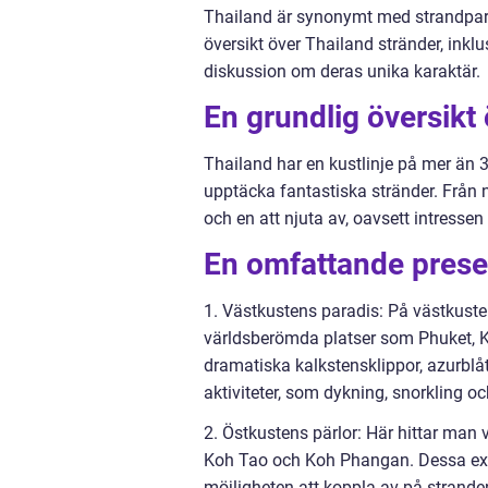
Thailand är synonymt med strandpara
översikt över Thailand stränder, inklu
diskussion om deras unika karaktär.
En grundlig översikt
Thailand har en kustlinje på mer än 3 
upptäcka fantastiska stränder. Från no
och en att njuta av, oavsett intressen
En omfattande presen
1. Västkustens paradis: På västkuste
världsberömda platser som Phuket, K
dramatiska kalkstensklippor, azurblå
aktiviteter, som dykning, snorkling och
2. Östkustens pärlor: Här hittar man
Koh Tao och Koh Phangan. Dessa exo
möjligheten att koppla av på stranden 