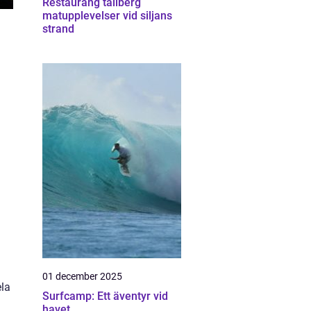
Restaurang tällberg
matupplevelser vid siljans
strand
01 december 2025
ela
Surfcamp: Ett äventyr vid
havet