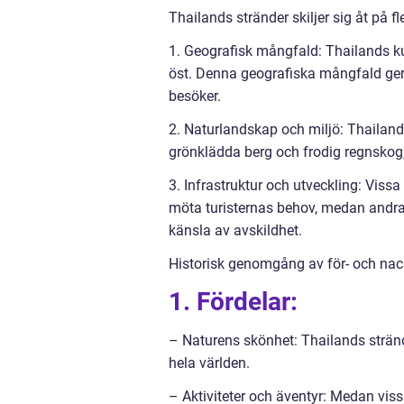
Thailands stränder skiljer sig åt på fl
1. Geografisk mångfald: Thailands kus
öst. Denna geografiska mångfald ger 
besöker.
2. Naturlandskap och miljö: Thailand 
grönklädda berg och frodig regnskog
3. Infrastruktur och utveckling: Viss
möta turisternas behov, medan andra 
känsla av avskildhet.
Historisk genomgång av för- och nac
1. Fördelar:
– Naturens skönhet: Thailands strände
hela världen.
– Aktiviteter och äventyr: Medan viss