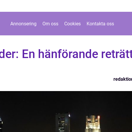
Annonsering
Om oss
Cookies
Kontakta oss
der: En hänförande reträt
redaktio