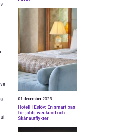
iv
r
ive
ka
01 december 2025
Hotell i Eslöv: En smart bas
för jobb, weekend och
ui,
Skåneutflykter
h
.