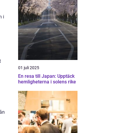
 i
t
01 juli 2025
En resa till Japan: Upptäck
hemligheterna i solens rike
rån