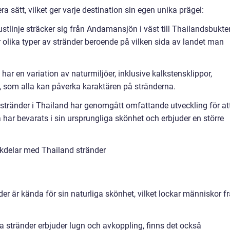
era sätt, vilket ger varje destination sin egen unika prägel:
tlinje sträcker sig från Andamansjön i väst till Thailandsbukten
olika typer av stränder beroende på vilken sida av landet man
har en variation av naturmiljöer, inklusive kalkstensklippor,
, som alla kan påverka karaktären på stränderna.
a stränder i Thailand har genomgått omfattande utveckling för at
har bevarats i sin ursprungliga skönhet och erbjuder en större
kdelar med Thailand stränder
r är kända för sin naturliga skönhet, vilket lockar människor f
a stränder erbjuder lugn och avkoppling, finns det också