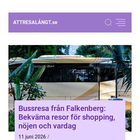
ATTRESALÅNGT.
se
Bussresa från Falkenberg:
Bekväma resor för shopping,
nöjen och vardag
11 juni 2026